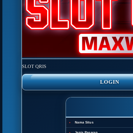
SLOT QRIS
LOGIN
Nama Situs
Jenis Pasaran