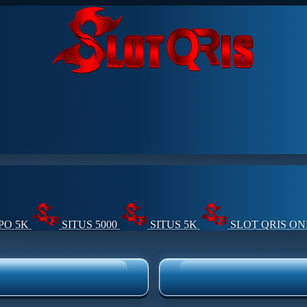
PO 5K
SITUS 5000
SITUS 5K
SLOT QRIS ON