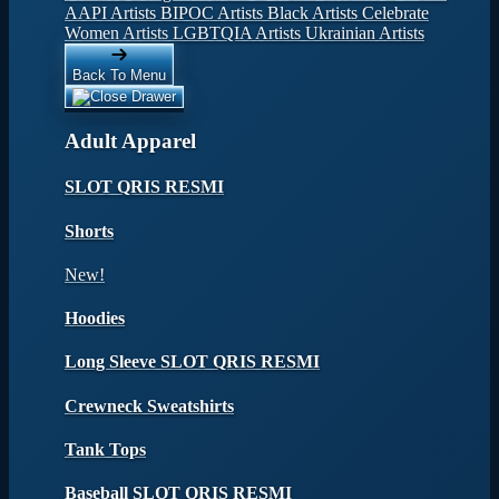
AAPI Artists
BIPOC Artists
Black Artists
Celebrate
Women Artists
LGBTQIA Artists
Ukrainian Artists
Back To Menu
Adult Apparel
SLOT QRIS RESMI
Shorts
New!
Hoodies
Long Sleeve SLOT QRIS RESMI
Crewneck Sweatshirts
Tank Tops
Baseball SLOT QRIS RESMI