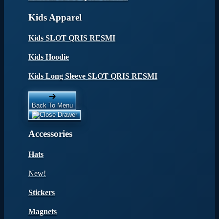
Kids Apparel
Kids SLOT QRIS RESMI
Kids Hoodie
Kids Long Sleeve SLOT QRIS RESMI
Back To Menu
Accessories
Hats
New!
Stickers
Magnets