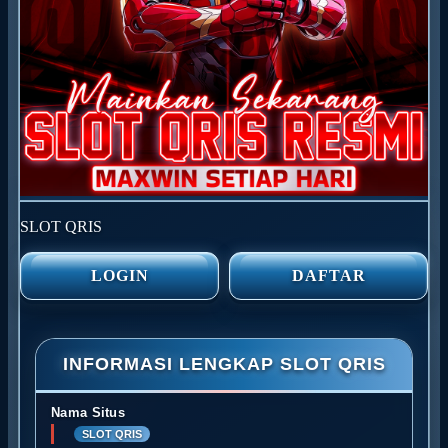
SLOT QRIS
LOGIN
DAFTAR
INFORMASI LENGKAP SLOT QRIS
Nama Situs
SLOT QRIS