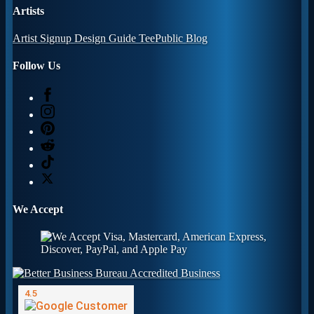
Artists
Artist Signup
Design Guide
TeePublic Blog
Follow Us
We Accept