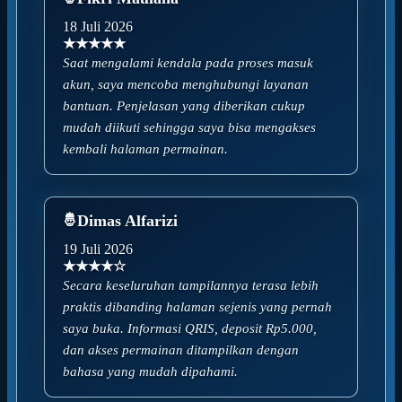
18 Juli 2026
★★★★★
Saat mengalami kendala pada proses masuk
akun, saya mencoba menghubungi layanan
bantuan. Penjelasan yang diberikan cukup
mudah diikuti sehingga saya bisa mengakses
kembali halaman permainan.
Dimas Alfarizi
19 Juli 2026
★★★★☆
Secara keseluruhan tampilannya terasa lebih
praktis dibanding halaman sejenis yang pernah
saya buka. Informasi QRIS, deposit Rp5.000,
dan akses permainan ditampilkan dengan
bahasa yang mudah dipahami.