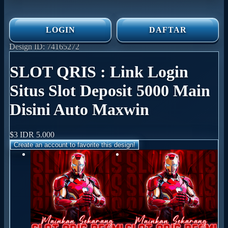
LOGIN
DAFTAR
Design ID: 74165272
SLOT QRIS : Link Login
Situs Slot Deposit 5000 Main
Disini Auto Maxwin
$3
IDR 5.000
Create an account to favorite this design!