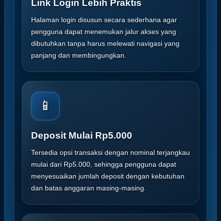
Link Login Lebih Praktis
Halaman login disusun secara sederhana agar
pengguna dapat menemukan jalur akses yang
dibutuhkan tanpa harus melewati navigasi yang
panjang dan membingungkan.
📱
Deposit Mulai Rp5.000
Tersedia opsi transaksi dengan nominal terjangkau
mulai dari Rp5.000, sehingga pengguna dapat
menyesuaikan jumlah deposit dengan kebutuhan
dan batas anggaran masing-masing.