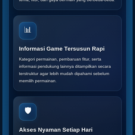
📊
Informasi Game Tersusun Rapi
Kategori permainan, pembaruan fitur, serta
informasi pendukung lainnya ditampilkan secara
terstruktur agar lebih mudah dipahami sebelum
memilih permainan.
🛡️
Akses Nyaman Setiap Hari