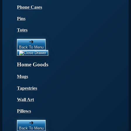
Phone Cases
Pins
Totes
Back To Menu
Home Goods
Mugs
Tapestries
Wall Art
Pillows
Back To Menu