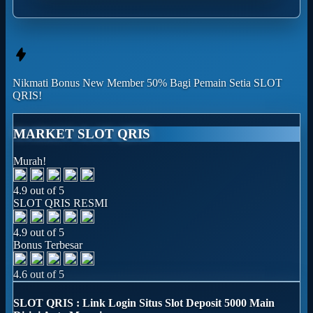
Nikmati
Bonus New Member 50%
Bagi Pemain Setia
SLOT
QRIS!
MARKET SLOT QRIS
Murah!
4.9 out of 5
SLOT QRIS RESMI
4.9 out of 5
Bonus Terbesar
4.6 out of 5
SLOT QRIS : Link Login Situs Slot Deposit 5000 Main