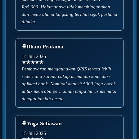
Rp5.000. Halamannya tidak membingungkan
dan menu utama langsung terlihat sejak pertama
dibuka.
Ilham Pratama
14 Juli 2026
★★★★★
Pembayaran menggunakan QRIS terasa lebih
sederhana karena cukup memindai kode dari
aplikasi bank. Nominal deposit 5000 juga cocok
untuk mencoba permainan tanpa harus memulai
dengan jumlah besar.
Yoga Setiawan
15 Juli 2026