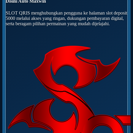
Disini Auto Maxwin
SLOT QRIS menghubungkan pengguna ke halaman slot deposit
5000 melalui akses yang ringan, dukungan pembayaran digital,
serta beragam pilihan permainan yang mudah dijelajahi.