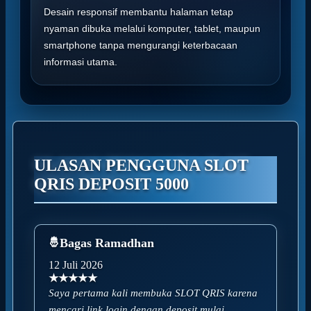
Desain responsif membantu halaman tetap
nyaman dibuka melalui komputer, tablet, maupun
smartphone tanpa mengurangi keterbacaan
informasi utama.
ULASAN PENGGUNA SLOT
QRIS DEPOSIT 5000
Bagas Ramadhan
12 Juli 2026
★★★★★
Saya pertama kali membuka SLOT QRIS karena
mencari link login dengan deposit mulai