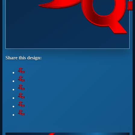
Share this design: