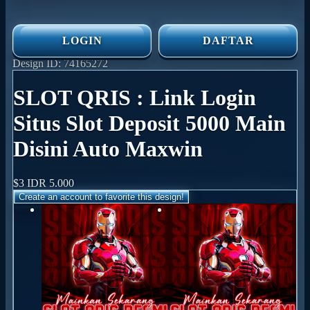
LOGIN
DAFTAR
Design ID: 74165272
SLOT QRIS : Link Login
Situs Slot Deposit 5000 Main
Disini Auto Maxwin
$3
IDR 5.000
Create an account to favorite this design!