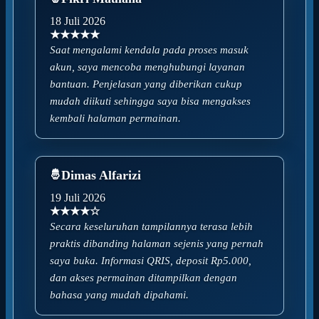
18 Juli 2026
★★★★★
Saat mengalami kendala pada proses masuk
akun, saya mencoba menghubungi layanan
bantuan. Penjelasan yang diberikan cukup
mudah diikuti sehingga saya bisa mengakses
kembali halaman permainan.
Dimas Alfarizi
19 Juli 2026
★★★★☆
Secara keseluruhan tampilannya terasa lebih
praktis dibanding halaman sejenis yang pernah
saya buka. Informasi QRIS, deposit Rp5.000,
dan akses permainan ditampilkan dengan
bahasa yang mudah dipahami.