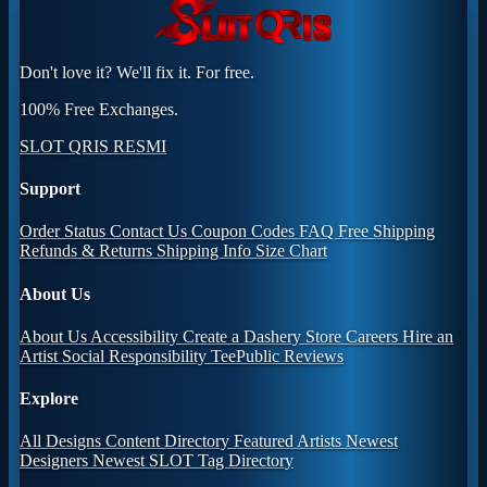
Don't love it? We'll fix it. For free.
100% Free Exchanges.
SLOT QRIS RESMI
Support
Order Status
Contact Us
Coupon Codes
FAQ
Free Shipping
Refunds & Returns
Shipping Info
Size Chart
About Us
About Us
Accessibility
Create a Dashery Store
Careers
Hire an
Artist
Social Responsibility
TeePublic Reviews
Explore
All Designs
Content Directory
Featured Artists
Newest
Designers
Newest SLOT
Tag Directory