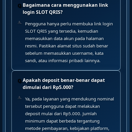
Bagaimana cara menggunakan link
login SLOT QRIS?
Pengguna hanya perlu membuka link login
SLOT QRIS yang tersedia, kemudian
memasukkan data akun pada halaman
resmi. Pastikan alamat situs sudah benar
sebelum memasukkan username, kata
sandi, atau informasi pribadi lainnya.
Apakah deposit benar-benar dapat
dimulai dari Rp5.000?
Ya, pada layanan yang mendukung nominal
tersebut pengguna dapat melakukan
deposit mulai dari Rp5.000. Jumlah
minimum dapat berbeda tergantung
metode pembayaran, kebijakan platform,