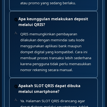
atau promo yang sedang berlaku.
Apa keunggulan melakukan deposit
melalui QRIS?
QRIS memungkinkan pembayaran
dilakukan dengan memindai satu kode
menggunakan aplikasi bank maupun
dompet digital yang kompatibel. Cara ini
membuat proses transaksi lebih sederhana
karena pengguna tidak perlu memasukkan
nomor rekening secara manual.
Apakah SLOT QRIS dapat dibuka
melalui smartphone?
Ya. Halaman SLOT QRIS dirancang agar
dapat diakses melalui smartphone, tablet,