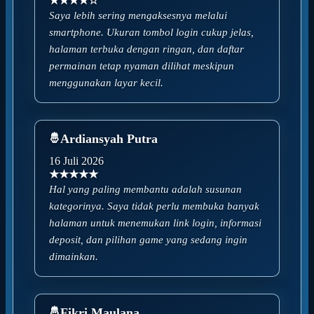
★★★★☆
Saya lebih sering mengaksesnya melalui
smartphone. Ukuran tombol login cukup jelas,
halaman terbuka dengan ringan, dan daftar
permainan tetap nyaman dilihat meskipun
menggunakan layar kecil.
Ardiansyah Putra
16 Juli 2026
★★★★★
Hal yang paling membantu adalah susunan
kategorinya. Saya tidak perlu membuka banyak
halaman untuk menemukan link login, informasi
deposit, dan pilihan game yang sedang ingin
dimainkan.
Fikri Maulana