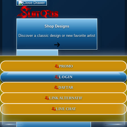
Shop Designs
Discover a classic design or new favorite artist
Apparel
PROMO
Shop for Adults & Kids
LOGIN
DAFTAR
Accessories
LINK ALTERNATIF
Express yourself with stickers and more
LIVE CHAT
Home Goods