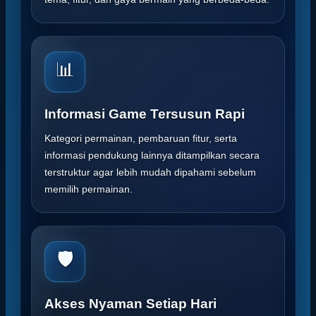
📊
Informasi Game Tersusun Rapi
Kategori permainan, pembaruan fitur, serta
informasi pendukung lainnya ditampilkan secara
terstruktur agar lebih mudah dipahami sebelum
memilih permainan.
🛡️
Akses Nyaman Setiap Hari