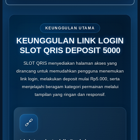
KEUNGGULAN UTAMA
KEUNGGULAN LINK LOGIN
SLOT QRIS DEPOSIT 5000
SLOT QRIS menyediakan halaman akses yang
dirancang untuk memudahkan pengguna menemukan
link login, melakukan deposit mulai Rp5.000, serta
menjelajahi beragam kategori permainan melalui
tampilan yang ringan dan responsif.
🔗