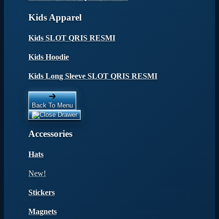
Kids Apparel
Kids SLOT QRIS RESMI
Kids Hoodie
Kids Long Sleeve SLOT QRIS RESMI
Back To Menu
Accessories
Hats
New!
Stickers
Magnets