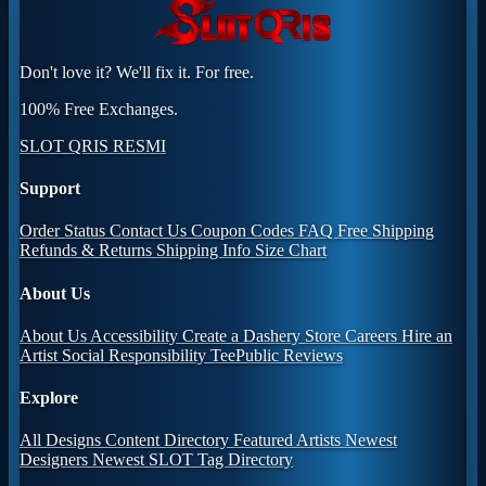
Don't love it? We'll fix it. For free.
100% Free Exchanges.
SLOT QRIS RESMI
Support
Order Status
Contact Us
Coupon Codes
FAQ
Free Shipping
Refunds & Returns
Shipping Info
Size Chart
About Us
About Us
Accessibility
Create a Dashery Store
Careers
Hire an
Artist
Social Responsibility
TeePublic Reviews
Explore
All Designs
Content Directory
Featured Artists
Newest
Designers
Newest SLOT
Tag Directory