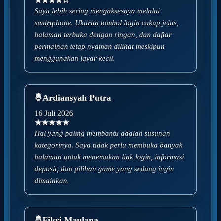
★★★★☆
Saya lebih sering mengaksesnya melalui
smartphone. Ukuran tombol login cukup jelas,
halaman terbuka dengan ringan, dan daftar
permainan tetap nyaman dilihat meskipun
menggunakan layar kecil.
Ardiansyah Putra
16 Juli 2026
★★★★★
Hal yang paling membantu adalah susunan
kategorinya. Saya tidak perlu membuka banyak
halaman untuk menemukan link login, informasi
deposit, dan pilihan game yang sedang ingin
dimainkan.
Fikri Maulana