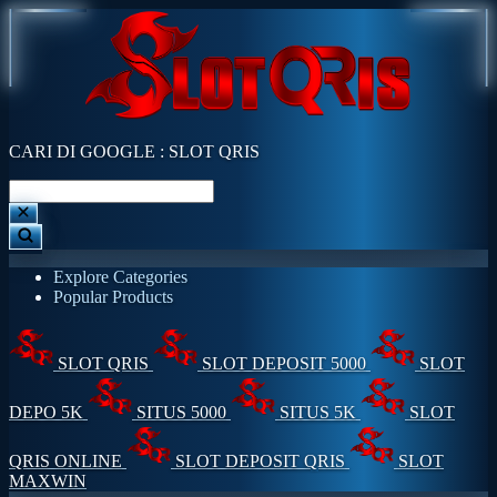
CARI DI GOOGLE : SLOT QRIS
Explore Categories
Popular Products
SLOT QRIS
SLOT DEPOSIT 5000
SLOT
DEPO 5K
SITUS 5000
SITUS 5K
SLOT
QRIS ONLINE
SLOT DEPOSIT QRIS
SLOT
MAXWIN