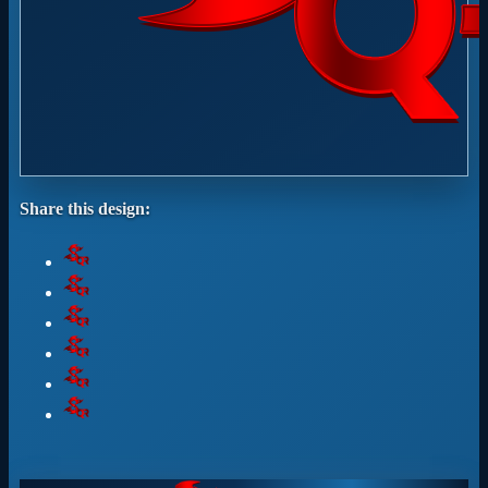
Share this design: