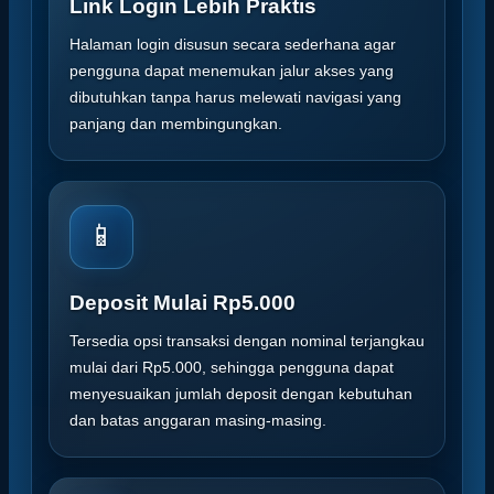
Link Login Lebih Praktis
Halaman login disusun secara sederhana agar
pengguna dapat menemukan jalur akses yang
dibutuhkan tanpa harus melewati navigasi yang
panjang dan membingungkan.
📱
Deposit Mulai Rp5.000
Tersedia opsi transaksi dengan nominal terjangkau
mulai dari Rp5.000, sehingga pengguna dapat
menyesuaikan jumlah deposit dengan kebutuhan
dan batas anggaran masing-masing.