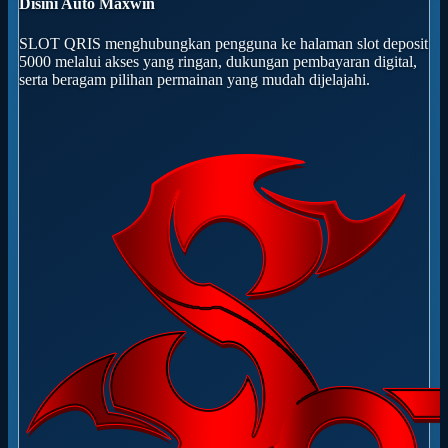
Disini Auto Maxwin
SLOT QRIS menghubungkan pengguna ke halaman slot deposit
5000 melalui akses yang ringan, dukungan pembayaran digital,
serta beragam pilihan permainan yang mudah dijelajahi.