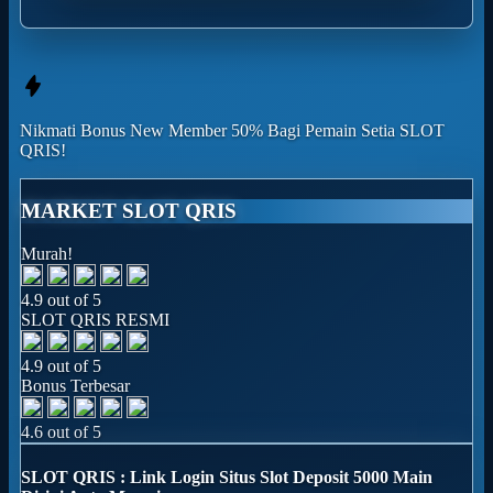
Nikmati
Bonus New Member 50%
Bagi Pemain Setia
SLOT
QRIS!
MARKET SLOT QRIS
Murah!
4.9 out of 5
SLOT QRIS RESMI
4.9 out of 5
Bonus Terbesar
4.6 out of 5
SLOT QRIS : Link Login Situs Slot Deposit 5000 Main