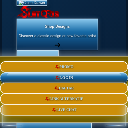
Shop Designs
Discover a classic design or new favorite artist
Apparel
PROMO
Shop for Adults & Kids
LOGIN
DAFTAR
Accessories
LINK ALTERNATIF
Express yourself with stickers and more
LIVE CHAT
Home Goods