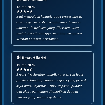
18 Juli 2026
★★★★★
Saat mengalami kendala pada proses masuk
akun, saya mencoba menghubungi layanan
bantuan. Penjelasan yang diberikan cukup
mudah diikuti sehingga saya bisa mengakses
kembali halaman permainan.
Dimas Alfarizi
19 Juli 2026
★★★★☆
Secara keseluruhan tampilannya terasa lebih
praktis dibanding halaman sejenis yang pernah
saya buka. Informasi QRIS, deposit Rp5.000,
dan akses permainan ditampilkan dengan
bahasa yang mudah dipahami.