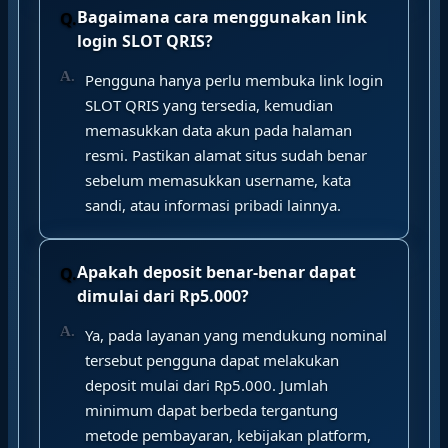
Bagaimana cara menggunakan link
login SLOT QRIS?
Pengguna hanya perlu membuka link login
SLOT QRIS yang tersedia, kemudian
memasukkan data akun pada halaman
resmi. Pastikan alamat situs sudah benar
sebelum memasukkan username, kata
sandi, atau informasi pribadi lainnya.
Apakah deposit benar-benar dapat
dimulai dari Rp5.000?
Ya, pada layanan yang mendukung nominal
tersebut pengguna dapat melakukan
deposit mulai dari Rp5.000. Jumlah
minimum dapat berbeda tergantung
metode pembayaran, kebijakan platform,