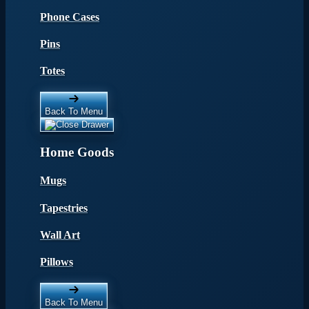
Phone Cases
Pins
Totes
Back To Menu
Home Goods
Mugs
Tapestries
Wall Art
Pillows
Back To Menu