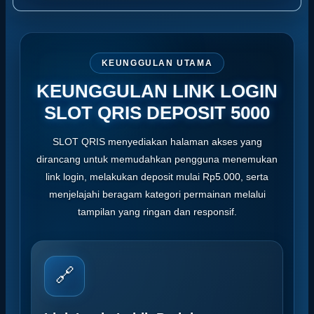
KEUNGGULAN UTAMA
KEUNGGULAN LINK LOGIN
SLOT QRIS DEPOSIT 5000
SLOT QRIS menyediakan halaman akses yang
dirancang untuk memudahkan pengguna menemukan
link login, melakukan deposit mulai Rp5.000, serta
menjelajahi beragam kategori permainan melalui
tampilan yang ringan dan responsif.
🔗