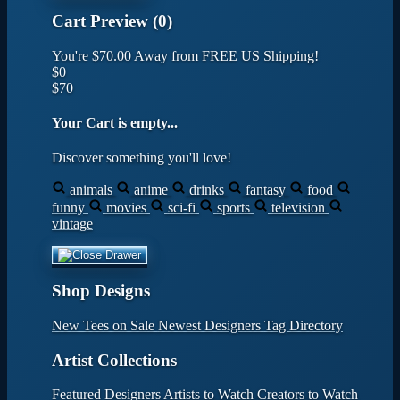
Cart Preview (0)
You're
$70.00
Away from
FREE US Shipping!
$0
$70
Your Cart is empty...
Discover something you'll love!
animals
anime
drinks
fantasy
food
funny
movies
sci-fi
sports
television
vintage
Shop Designs
New Tees on Sale
Newest Designers
Tag Directory
Artist Collections
Featured Designers
Artists to Watch
Creators to Watch