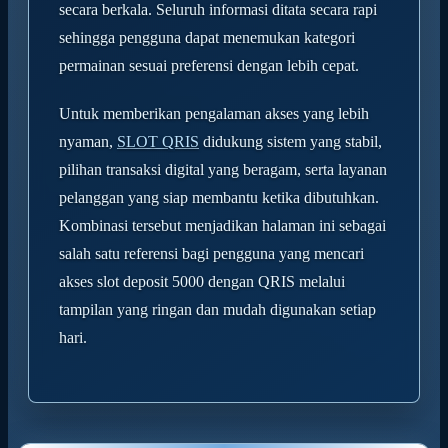
secara berkala. Seluruh informasi ditata secara rapi
sehingga pengguna dapat menemukan kategori
permainan sesuai preferensi dengan lebih cepat.
Untuk memberikan pengalaman akses yang lebih
nyaman,
SLOT QRIS
didukung sistem yang stabil,
pilihan transaksi digital yang beragam, serta layanan
pelanggan yang siap membantu ketika dibutuhkan.
Kombinasi tersebut menjadikan halaman ini sebagai
salah satu referensi bagi pengguna yang mencari
akses slot deposit 5000 dengan QRIS melalui
tampilan yang ringan dan mudah digunakan setiap
hari.