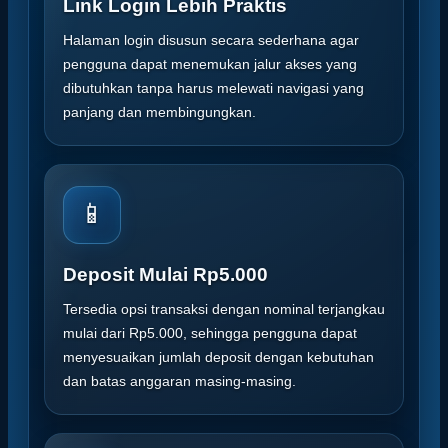
Link Login Lebih Praktis
Halaman login disusun secara sederhana agar
pengguna dapat menemukan jalur akses yang
dibutuhkan tanpa harus melewati navigasi yang
panjang dan membingungkan.
📱
Deposit Mulai Rp5.000
Tersedia opsi transaksi dengan nominal terjangkau
mulai dari Rp5.000, sehingga pengguna dapat
menyesuaikan jumlah deposit dengan kebutuhan
dan batas anggaran masing-masing.