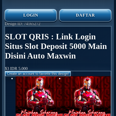
LOGIN
DAFTAR
Design ID: 74165272
SLOT QRIS : Link Login
Situs Slot Deposit 5000 Main
Disini Auto Maxwin
$3
IDR 5.000
Create an account to favorite this design!