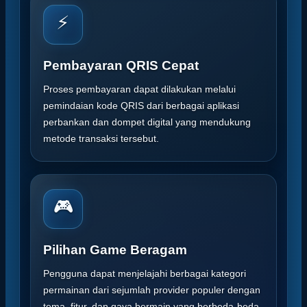
⚡
Pembayaran QRIS Cepat
Proses pembayaran dapat dilakukan melalui
pemindaian kode QRIS dari berbagai aplikasi
perbankan dan dompet digital yang mendukung
metode transaksi tersebut.
🎮
Pilihan Game Beragam
Pengguna dapat menjelajahi berbagai kategori
permainan dari sejumlah provider populer dengan
tema, fitur, dan gaya bermain yang berbeda-beda.