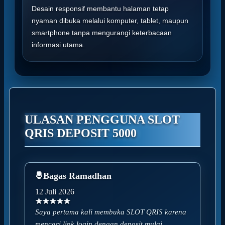
Desain responsif membantu halaman tetap
nyaman dibuka melalui komputer, tablet, maupun
smartphone tanpa mengurangi keterbacaan
informasi utama.
ULASAN PENGGUNA SLOT
QRIS DEPOSIT 5000
Bagas Ramadhan
12 Juli 2026
★★★★★
Saya pertama kali membuka SLOT QRIS karena
mencari link login dengan deposit mulai