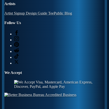
Artists
Artist Signup
Design Guide
TeePublic Blog
Follow Us
We Accept