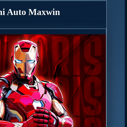
ini Auto Maxwin