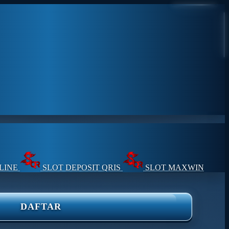
LINE
SLOT DEPOSIT QRIS
SLOT MAXWIN
DAFTAR