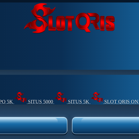
PO 5K
SITUS 5000
SITUS 5K
SLOT QRIS ON