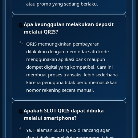
atau promo yang sedang berlaku.
Apa keunggulan melakukan deposit
melalui QRIS?
QRIS memungkinkan pembayaran
dilakukan dengan memindai satu kode
menggunakan aplikasi bank maupun
dompet digital yang kompatibel. Cara ini
membuat proses transaksi lebih sederhana
karena pengguna tidak perlu memasukkan
nomor rekening secara manual.
Apakah SLOT QRIS dapat dibuka
melalui smartphone?
Ya. Halaman SLOT QRIS dirancang agar
dapat diakses melalui smartphone, tablet,