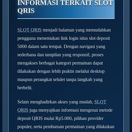
INFORMASI TERKAIT SLOT
QRIS
SLOT QRIS
menjadi halaman yang memudahkan
pengguna menemukan link login situs slot deposit
5000 dalam satu tempat. Dengan navigasi yang
sederhana dan tampilan yang responsif, proses
mengakses berbagai kategori permainan dapat
dilakukan dengan lebih praktis melalui desktop
maupun perangkat seluler tanpa langkah yang
berbelit.
Selain menghadirkan akses yang mudah,
SLOT
QRIS
juga menyajikan informasi mengenai metode
deposit QRIS mulai Rp5.000, pilihan provider
populer, serta pembaruan permainan yang dilakukan