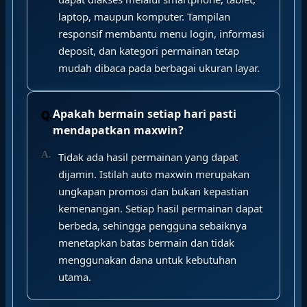
laptop, maupun komputer. Tampilan
responsif membantu menu login, informasi
deposit, dan kategori permainan tetap
mudah dibaca pada berbagai ukuran layar.
Apakah bermain setiap hari pasti
mendapatkan maxwin?
Tidak ada hasil permainan yang dapat
dijamin. Istilah auto maxwin merupakan
ungkapan promosi dan bukan kepastian
kemenangan. Setiap hasil permainan dapat
berbeda, sehingga pengguna sebaiknya
menetapkan batas bermain dan tidak
menggunakan dana untuk kebutuhan
utama.