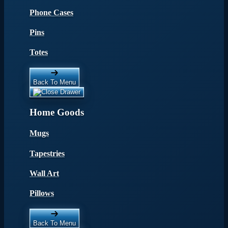
Phone Cases
Pins
Totes
Back To Menu
Home Goods
Mugs
Tapestries
Wall Art
Pillows
Back To Menu