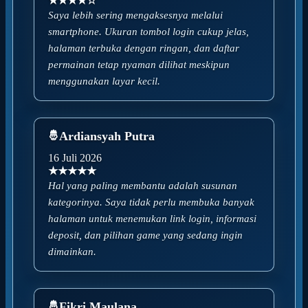
★★★★☆
Saya lebih sering mengaksesnya melalui
smartphone. Ukuran tombol login cukup jelas,
halaman terbuka dengan ringan, dan daftar
permainan tetap nyaman dilihat meskipun
menggunakan layar kecil.
Ardiansyah Putra
16 Juli 2026
★★★★★
Hal yang paling membantu adalah susunan
kategorinya. Saya tidak perlu membuka banyak
halaman untuk menemukan link login, informasi
deposit, dan pilihan game yang sedang ingin
dimainkan.
Fikri Maulana