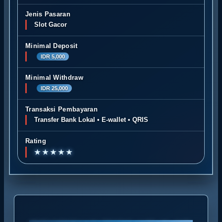
Jenis Pasaran
Slot Gacor
Minimal Deposit
IDR 5,000
Minimal Withdraw
IDR 25,000
Transaksi Pembayaran
Transfer Bank Lokal • E-wallet • QRIS
Rating