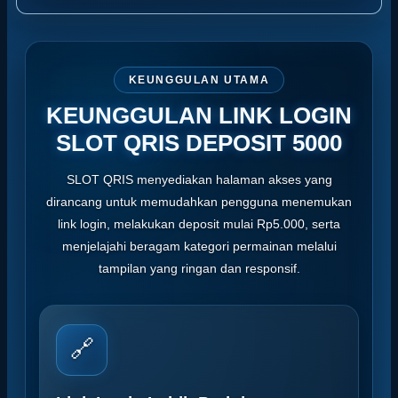
KEUNGGULAN UTAMA
KEUNGGULAN LINK LOGIN
SLOT QRIS DEPOSIT 5000
SLOT QRIS menyediakan halaman akses yang
dirancang untuk memudahkan pengguna menemukan
link login, melakukan deposit mulai Rp5.000, serta
menjelajahi beragam kategori permainan melalui
tampilan yang ringan dan responsif.
🔗