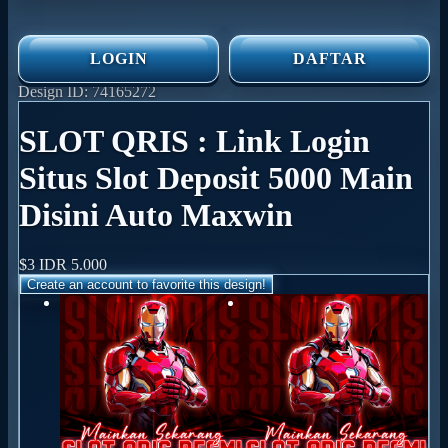
LOGIN
DAFTAR
Design ID: 74165272
SLOT QRIS : Link Login
Situs Slot Deposit 5000 Main
Disini Auto Maxwin
$3
IDR 5.000
Create an account to favorite this design!