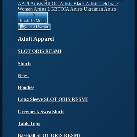
AAPI Artists
BIPOC Artists
Black Artists
Celebrate
Women Artists
LGBTQIA Artists
Ukrainian Artists
Back To Menu
Adult Apparel
SLOT QRIS RESMI
Shorts
New!
Hoodies
Long Sleeve SLOT QRIS RESMI
Crewneck Sweatshirts
Tank Tops
Baseball SLOT QRIS RESMI