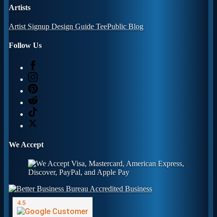
Artists
Artist Signup
Design Guide
TeePublic Blog
Follow Us
We Accept