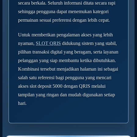
secara berkala. Seluruh informasi ditata secara rapi
sehingga pengguna dapat menemukan kategori
permainan sesuai preferensi dengan lebih cepat.
Untuk memberikan pengalaman akses yang lebih
nyaman,
SLOT QRIS
didukung sistem yang stabil,
pilihan transaksi digital yang beragam, serta layanan
pelanggan yang siap membantu ketika dibutuhkan.
Kombinasi tersebut menjadikan halaman ini sebagai
salah satu referensi bagi pengguna yang mencari
akses slot deposit 5000 dengan QRIS melalui
tampilan yang ringan dan mudah digunakan setiap
hari.