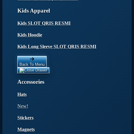
Kids Apparel
Kids SLOT QRIS RESMI
Kids Hoodie
Kids Long Sleeve SLOT QRIS RESMI
Back To Menu
Accessories
Hats
New!
Stickers
Magnets