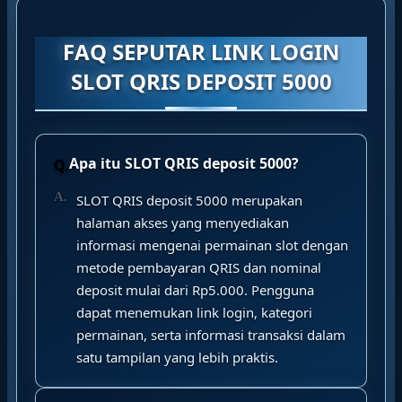
FAQ SEPUTAR LINK LOGIN
SLOT QRIS DEPOSIT 5000
Apa itu SLOT QRIS deposit 5000?
SLOT QRIS deposit 5000 merupakan
halaman akses yang menyediakan
informasi mengenai permainan slot dengan
metode pembayaran QRIS dan nominal
deposit mulai dari Rp5.000. Pengguna
dapat menemukan link login, kategori
permainan, serta informasi transaksi dalam
satu tampilan yang lebih praktis.