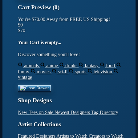
Cart Preview (0)
You're
$70.00
Away from
FREE US Shipping!
$0
$70
Your Cart is empty...
Discover something you'll love!
animals
anime
drinks
fantasy
food
funny
movies
sci-fi
sports
television
vintage
Shop Designs
New Tees on Sale
Newest Designers
Tag Directory
Artist Collections
Featured Designers
Artists to Watch
Creators to Watch