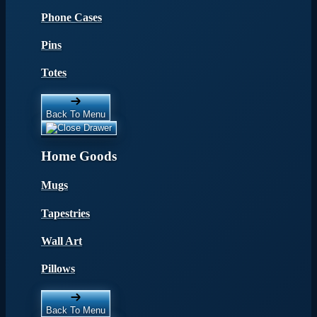
Phone Cases
Pins
Totes
Back To Menu
Home Goods
Mugs
Tapestries
Wall Art
Pillows
Back To Menu