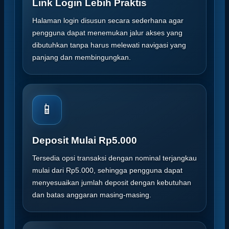
Link Login Lebih Praktis
Halaman login disusun secara sederhana agar
pengguna dapat menemukan jalur akses yang
dibutuhkan tanpa harus melewati navigasi yang
panjang dan membingungkan.
📱
Deposit Mulai Rp5.000
Tersedia opsi transaksi dengan nominal terjangkau
mulai dari Rp5.000, sehingga pengguna dapat
menyesuaikan jumlah deposit dengan kebutuhan
dan batas anggaran masing-masing.