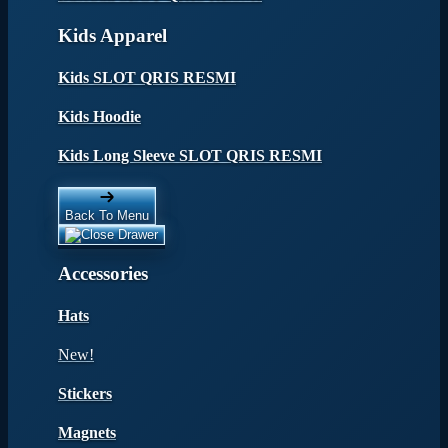
Kids Apparel
Kids SLOT QRIS RESMI
Kids Hoodie
Kids Long Sleeve SLOT QRIS RESMI
Back To Menu
Accessories
Hats
New!
Stickers
Magnets