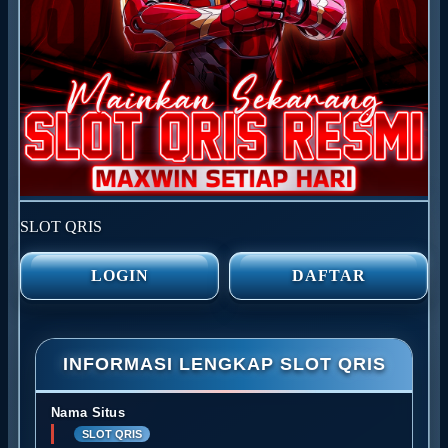
SLOT QRIS
LOGIN
DAFTAR
INFORMASI LENGKAP SLOT QRIS
Nama Situs
SLOT QRIS