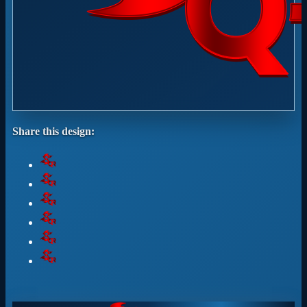
Share this design: