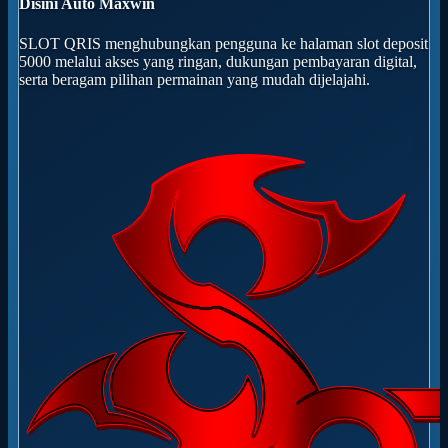
Disini Auto Maxwin
SLOT QRIS menghubungkan pengguna ke halaman slot deposit
5000 melalui akses yang ringan, dukungan pembayaran digital,
serta beragam pilihan permainan yang mudah dijelajahi.