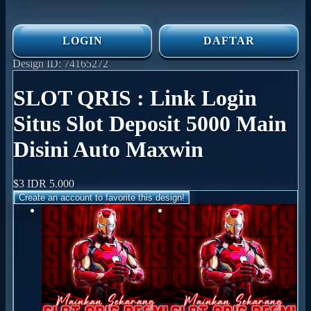
LOGIN
DAFTAR
Design ID: 74165272
SLOT QRIS : Link Login
Situs Slot Deposit 5000 Main
Disini Auto Maxwin
$3
IDR 5.000
Create an account to favorite this design!