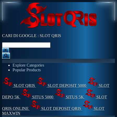
CARI DI GOOGLE : SLOT QRIS
Explore Categories
Popular Products
SLOT QRIS
SLOT DEPOSIT 5000
SLOT
DEPO 5K
SITUS 5000
SITUS 5K
SLOT
QRIS ONLINE
SLOT DEPOSIT QRIS
SLOT
MAXWIN