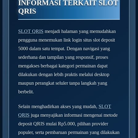
INFORMASI TERKAIT SLOT
QRIS
SLOT QRIS
menjadi halaman yang memudahkan
pengguna menemukan link login situs slot deposit
5000 dalam satu tempat. Dengan navigasi yang
sederhana dan tampilan yang responsif, proses
mengakses berbagai kategori permainan dapat
dilakukan dengan lebih praktis melalui desktop
maupun perangkat seluler tanpa langkah yang
berbelit.
Selain menghadirkan akses yang mudah,
SLOT
QRIS
juga menyajikan informasi mengenai metode
deposit QRIS mulai Rp5.000, pilihan provider
populer, serta pembaruan permainan yang dilakukan