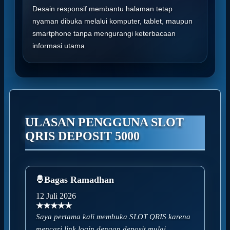
Desain responsif membantu halaman tetap
nyaman dibuka melalui komputer, tablet, maupun
smartphone tanpa mengurangi keterbacaan
informasi utama.
ULASAN PENGGUNA SLOT
QRIS DEPOSIT 5000
Bagas Ramadhan
12 Juli 2026
★★★★★
Saya pertama kali membuka SLOT QRIS karena
mencari link login dengan deposit mulai