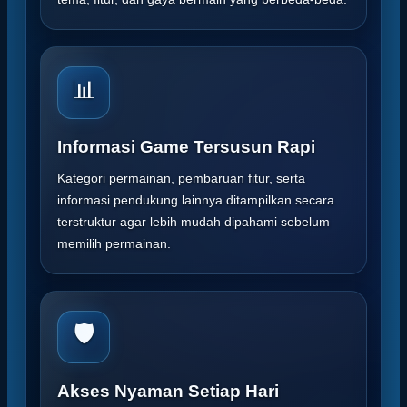
📊
Informasi Game Tersusun Rapi
Kategori permainan, pembaruan fitur, serta
informasi pendukung lainnya ditampilkan secara
terstruktur agar lebih mudah dipahami sebelum
memilih permainan.
🛡️
Akses Nyaman Setiap Hari